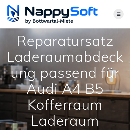
Zum
Inhalt
springen
Reparatursatz
Laderaumabdeck
ung passend für
Audi A4 B5
Kofferraum
Laderaum