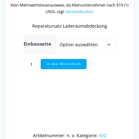
Kein Mehrwertsteuerausweis, da Kleinunternehmer nach §19 (1)
UStG.
zzgl.
Versandkosten
Reparatursatz Laderaumabdeckung
Einbauseite
Reparatursatz
In den Warenkorb
Laderaumabdeckung
passend
für
Audi
A4
B5
Kofferraum
Laderaum
Abdeckung
Menge
Artikelnummer:
n. v.
Kategorie:
KFZ