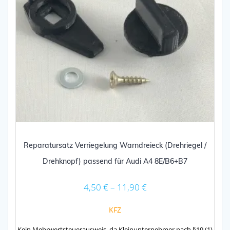
Reparatursatz Verriegelung Warndreieck (Drehriegel /
Drehknopf) passend für Audi A4 8E/B6+B7
4,50
€
–
11,90
€
KFZ
Kein Mehrwertsteuerausweis, da Kleinunternehmer nach §19 (1)